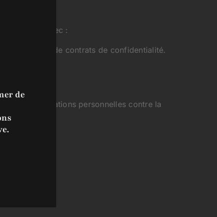
nformations avec :
 sous réserve de contrats de confidentialité.
mer de
er vos informations personnelles contre la
ons
ve.