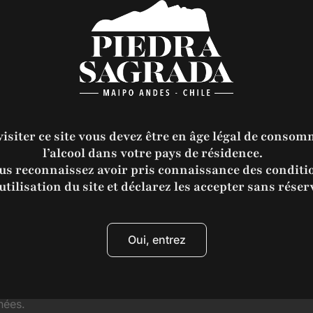
les à des tiers. Cependant, nous pouvons partager vos i
aident à exploiter notre site web et à mener nos activités,
ateurs lorsque cela est requis par la loi.
visiter ce site vous devez être en âge légal de consom
techniques et organisationnelles appropriées pour protég
l’alcool dans votre pays de résidence.
us reconnaissez avoir pris connaissance des conditi
utilisation du site et déclarez les accepter sans réser
vants concernant vos informations personnelles :
Oui, entrez
elles.
nexactes.
nées.