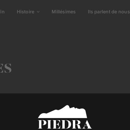
in
Histoire
Millésimes
Ils parlent de nous
ES