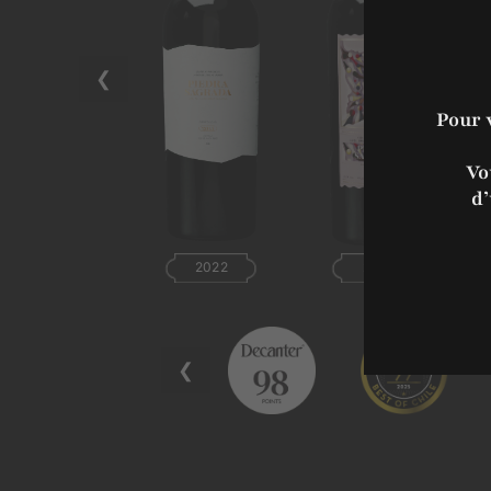
❮
Pour 
Vo
d’
2022
2021
❮