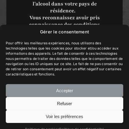
particulière à ce lieu.
l’alcool dans votre pays de
Les « piedras tacitas » ont été reconnues et
résidence.
Allocations / Ambassadeurs
resignifiées par distincts peuples originaires
Vous reconnaissez avoir pris
du Chili qui aujourd’hui se mobilisent pour
connaissance des conditions
reconnaître la valeur culturelle et spirituelle à
d’utilisation du site et déclarez les
Gérer le consentement
ces objets sacrés enracinés dans le territoire,
accepter sans réserve.
la terre et la biodiversité.
Pour offrir les meilleures expériences, nous utilisons des
technologies telles que les cookies pour stocker et/ou accéder aux
informations des appareils. Le fait de consentir à ces technologies
nous permettra de traiter des données telles que le comportement de
Oui, entrez
navigation ou les ID uniques sur ce site. Le fait de ne pas consentir ou
de retirer son consentement peut avoir un effet négatif sur certaines
caractéristiques et fonctions.
Accepter
Refuser
Galerie
Voir les préférences
English
© 2025 Piedra Sagrada