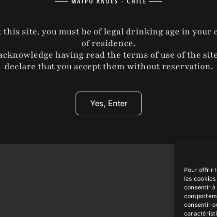
 details.
og entries.
t this site, you must be of legal drinking age in your
of residence.
acknowledge having read the terms of use of the sit
declare that you accept them without reservation.
Yes, Enter
 All Rights Reserved | Powered by
WordPress
Pour offrir
les cookies
consentir à
comportemen
consentir o
caractérist