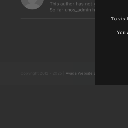
This author has not yet filled in any
So far unos_admin has created 0 bl
To visi
You 
Copyright 2012 - 2025 |
Avada Website Builder
by
Avada
|